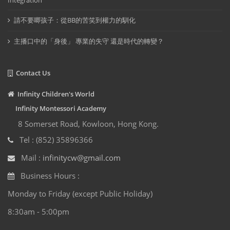
Integration
請不要唧孩子：從BB的苦笑到權力的馴化
主播口中的「身後」 專業的失守 還是時代的轉變？
Contact Us
Infinity Children's World
Infinity Montessori Academy
8 Somerset Road, Kowloon, Hong Kong.
Tel : (852) 35896366
Mail :
infinitycw@gmail.com
Business Hours :
Monday to Friday (except Public Holiday)
8:30am - 5:00pm