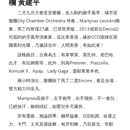
欄 黃建平
二月九月大會堂音樂廳，友人駒約聽手風琴，城市室
樂團City Chamber Orchestra 伴奏，Martynas Levickis獨
奏，馬丁內斯僅27歲，已登世界級，2013成首位Decca公
司簽約的手風琴演奏家，這次來香港，緣於CCO指揮在英
國看到光碟，乃邀請合作，人間美善，有如此者！
該晚曲目，古典為主，有韋華第、莫扎特、老巴哈、
比才、布拉姆斯等，此外，則為Preisner、Piazzolla、
Komzak ll、Apap、Lady Gaga，盡顯青葱本色。
兩小時演出，樂團除了馬丁二度Encore，奏足全場，
雙方精力均非凡。
Martynas高個子，左手抱琴，右手飛快，不一會兒，
已經抹汗，臉頰緋紅，如嬰兒冬天爆拆。
所有選曲，無論四季、鋼琴協奏、G弦歌調、命運之
力、卡門、土耳其迴旋舞、匈牙利舞，乃至探戈、常動