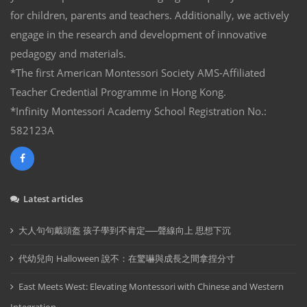
for children, parents and teachers. Additionally, we actively
engage in the research and development of innovative
pedagogy and materials.
*The first American Montessori Society AMS-Affiliated
Teacher Credential Programme in Hong Kong.
*Infinity Montessori Academy School Registration No.:
582123A
Latest articles
大人句句戴頭盔 孩子學到不肯定──聲線向上 思想下沉
代幼兒向 Halloween 說不：在驚嚇與成長之間拿捏分寸
East Meets West: Elevating Montessori with Chinese and Western