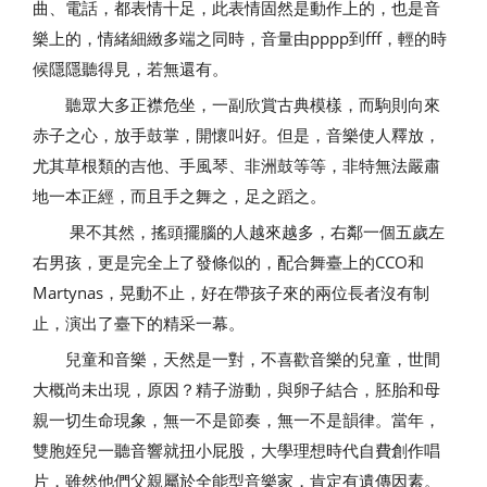
曲、電話，都表情十足，此表情固然是動作上的，也是音
樂上的，情緒細緻多端之同時，音量由pppp到fff，輕的時
候隱隱聽得見，若無還有。
聽眾大多正襟危坐，一副欣賞古典模樣，而駒則向來
赤子之心，放手鼓掌，開懷叫好。但是，音樂使人釋放，
尤其草根類的吉他、手風琴、非洲鼓等等，非特無法嚴肅
地一本正經，而且手之舞之，足之蹈之。
果不其然，搖頭擺腦的人越來越多，右鄰一個五歲左
右男孩，更是完全上了發條似的，配合舞臺上的CCO和
Martynas，晃動不止，好在帶孩子來的兩位長者沒有制
止，演出了臺下的精采一幕。
兒童和音樂，天然是一對，不喜歡音樂的兒童，世間
大概尚未出現，原因？精子游動，與卵子結合，胚胎和母
親一切生命現象，無一不是節奏，無一不是韻律。當年，
雙胞姪兒一聽音響就扭小屁股，大學理想時代自費創作唱
片，雖然他們父親屬於全能型音樂家，肯定有遺傳因素。