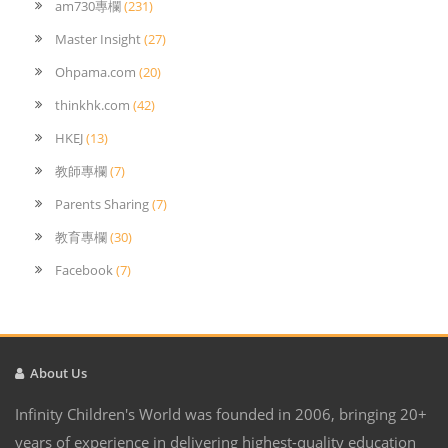
am730專欄
(231)
Master Insight
(27)
Ohpama.com
(20)
thinkhk.com
(42)
HKEJ
(13)
教師專欄
(7)
Parents Sharing
(7)
教育專欄
(30)
Facebook
(7)
About Us
Infinity Children's World was founded in 2006, bringing 20+
years of experience in delivering highest-quality education