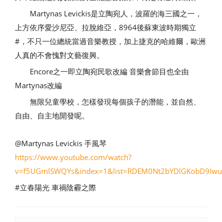
Martynas Levickis是立陶宛人，波羅的海三國之一，
上方依序愛沙尼亞、拉脫維亞，8964後蘇東波時期獨立
#，不只一位總統當過音樂教授，加上捷克的哈維爾，歐洲
人真的不會愧對文藝復興。
Encore之一即立陶宛民歌改編 音樂會節目也全由
Martynas改編
無限兒童學校，怎樣發現每個孩子的潛能，並自然、
自由、自主地開發呢。
@Martynas Levickis 手風琴
https://www.youtube.com/watch?
v=f5UGmlSWQYs&index=1&list=RDEM0Nt2bYDlGKobD9Iw
#立春陽光 車禍陰霾之際