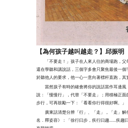
【
為何孩子越叫越走？
】邱振明
「不要走！」孩子在人來人往的商場跑，父母
還在學聽和講說話，三個字多會只聚焦最後一個
於聽他人的要求，他一心一意向著標杆直跑，其
當然孩子有時的確會將你的說話當作耳邊風，
說：「慢慢行」，代替「不要走」；用積極正面
步行，可再鼓勵一下：「看看你行得很好啊。」
廣東話清楚分辨「行」、「走」，「走」解作
名．釋姿容》：「徐行曰步，疾行曰趨……疾趨