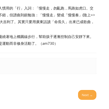
慣用的「行」入詞：「慢慢走，勿亂跑，馬路如虎口。交
錯，但譜曲則頗勉強：「慢慢走」變成「慢慢奏」(陰上=>
不大吉利了。其實只要用廣東話讀「命長久」出來已成歌曲，
繞著地上橢圓線步行，幫助孩子逐漸控制自己安靜下來。
運動而非修身活動了。（am730）
Next →