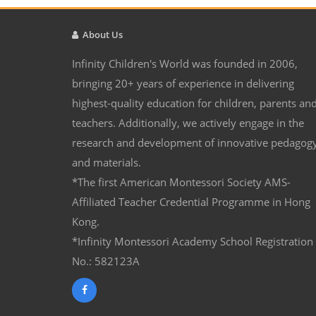
About Us
Infinity Children's World was founded in 2006,
bringing 20+ years of experience in delivering
highest-quality education for children, parents an
teachers. Additionally, we actively engage in the
research and development of innovative pedagog
and materials.
*The first American Montessori Society AMS-
Affiliated Teacher Credential Programme in Hong
Kong.
*Infinity Montessori Academy School Registration
No.: 582123A