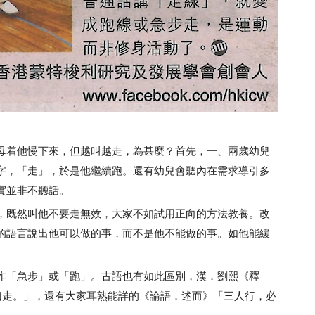
着他慢下來，但越叫越走，為甚麼？首先，一、兩歲幼兒
字，「走」，於是他繼續跑。還有幼兒會聽內在需求導引多
實並非不聽話。
既然叫他不要走無效，大家不如試用正向的方法教養。改
的語言說出他可以做的事，而不是他不能做的事。如他能緩
「急步」或「跑」。古語也有如此區別，漢．劉熙《釋
曰走。」，還有大家耳熟能詳的《論語．述而》「三人行，必