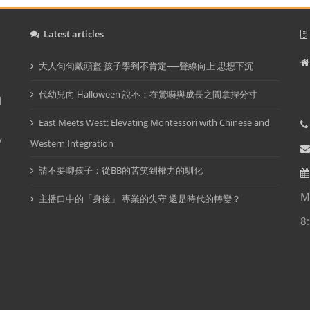
Latest articles
大人句句戴頭盔 孩子學到不肯定──聲線向上 思想下沉
I
代幼兒向 Halloween 說不：在驚嚇與成長之間拿捏分寸
d
East Meets West: Elevating Montessori with Chinese and
y
Western Integration
請不要唧孩子：從BB的苦笑到權力的馴化
M
主播口中的「身後」 專業的失守 還是時代的轉變？
8