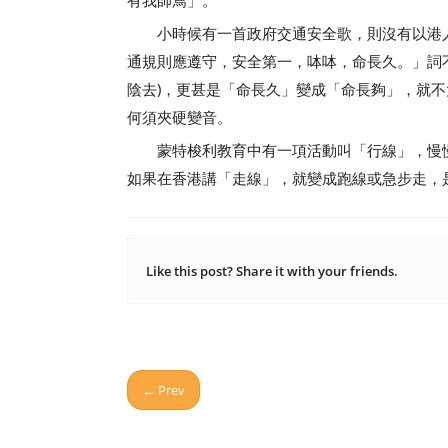
有我師焉」。
小時候有一首政府交通安全歌，則沒有以港人
通規則應遵守，安全第一，呠呠，命長久。」詞不
陰去)，更甚是「命長久」變成「命長夠」，就
何須夾硬變音。
蒙特梭利教育中有一項活動叫「行線」，慢慢
如果在香港講「走線」，就變成跑線或急步走，是
Like this post? Share it with your friends.
← Prev