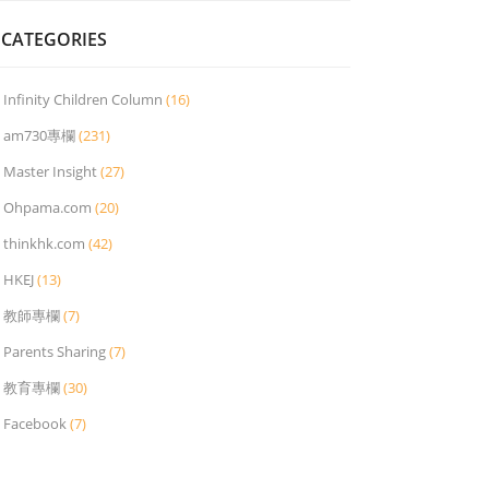
CATEGORIES
Infinity Children Column
(16)
am730專欄
(231)
Master Insight
(27)
Ohpama.com
(20)
thinkhk.com
(42)
HKEJ
(13)
教師專欄
(7)
Parents Sharing
(7)
教育專欄
(30)
Facebook
(7)