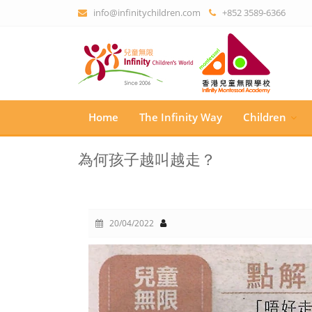
info@infinitychildren.com
+852 3589-6366
Home
The Infinity Way
Children
為何孩子越叫越走？
20/04/2022