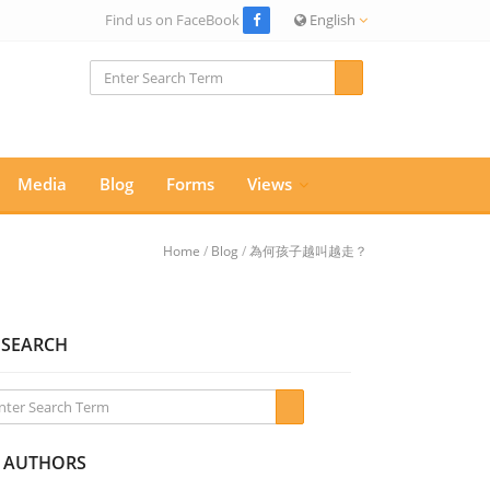
Find us on FaceBook
English
Media
Blog
Forms
Views
Home
/
Blog
/
為何孩子越叫越走？
SEARCH
AUTHORS