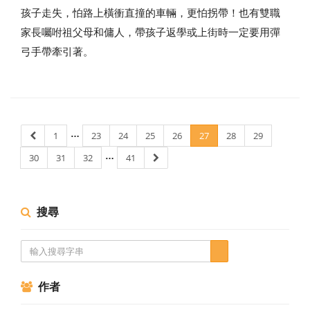
孩子走失，怕路上橫衝直撞的車輛，更怕拐帶！也有雙職
家長囑咐祖父母和傭人，帶孩子返學或上街時一定要用彈
弓手帶牽引著。
…
1
23
24
25
26
27
28
29
…
30
31
32
41
搜尋
作者