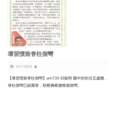
壞習慣致脊柱側彎
16/11/2018
【壞習慣致脊柱側彎】am730 邱振明 圖中的幼兒五歲幾，
脊柱側彎已頗厲害，頸椎胸椎腰椎都側彎。