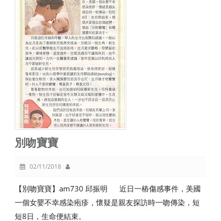
別吻寶寶
02/11/2018
【別吻寶寶】am730 邱振明 近日一樁傷感事件，美國
一個女嬰不幸感染疱疹，懷疑是親友探訪時一吻傳染，短
短8日，生命便結束。