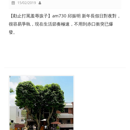
15/02/2019
【勸止打罵羞辱孩子】am730 邱振明 新年長假日對夜對，
很容易爭執，現在生活節奏極速，不用到赤口衝突已爆
發。