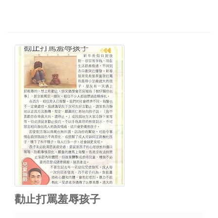
勸止打罵羞辱孩子