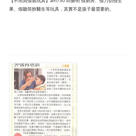
【不用買假裝玩具】am730 邱振明 假廚房、假刀切假生
果、假聽筒扮醫生等玩具，其實不是孩子最需要的。