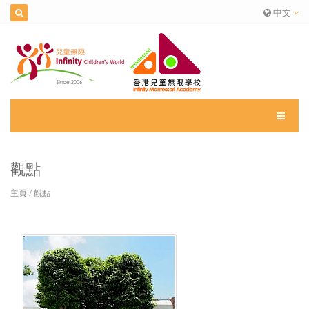
中文
觀點
主頁
/
觀點