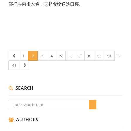
能把弄兩根木條，夾起食物送進口裏。
…
1
2
3
4
5
6
7
8
9
10
41
SEARCH
AUTHORS