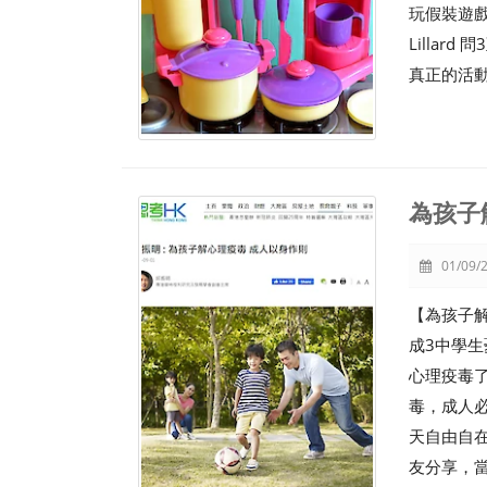
玩假裝遊戲
Lilla
真正的活
為孩子
01/09/2
【為孩子
成3中學
心理疫毒
毒，成人
天自由自
友分享，