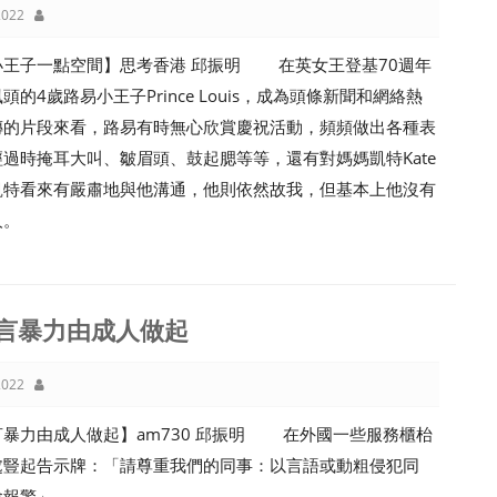
022
小王子一點空間】思考香港 邱振明 在英女王登基70週年
頭的4歲路易小王子Prince Louis，成為頭條新聞和網絡熱
傳的片段來看，路易有時無心欣賞慶祝活動，頻頻做出各種表
過時掩耳大叫、皺眉頭、鼓起腮等等，還有對媽媽凱特Kate
凱特看來有嚴肅地與他溝通，他則依然故我，但基本上他沒有
人。
言暴力由成人做起
022
言暴力由成人做起】am730 邱振明 在外國一些服務櫃枱
處豎起告示牌：「請尊重我們的同事：以言語或動粗侵犯同
會報警」。