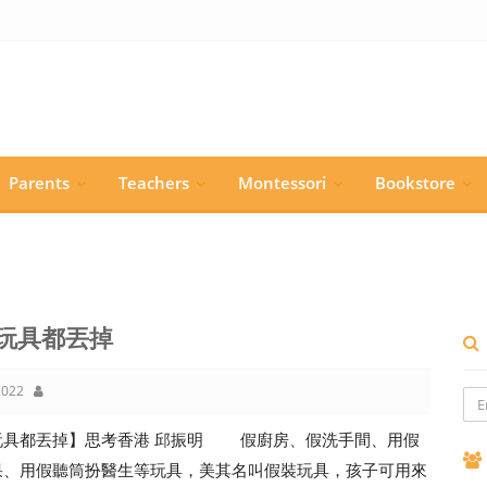
Parents
Teachers
Montessori
Bookstore
玩具都丟掉
022
玩具都丟掉】思考香港 邱振明 假廚房、假洗手間、用假
果、用假聽筒扮醫生等玩具，美其名叫假裝玩具，孩子可用來