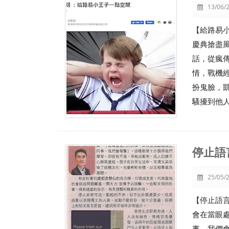
13/06/2
【給路易
慶典搶盡風
話，從瘋
情，戰機經
扮鬼臉，
騷擾到他
停止語
25/05/2
【停止語
會在當眼
事，我們