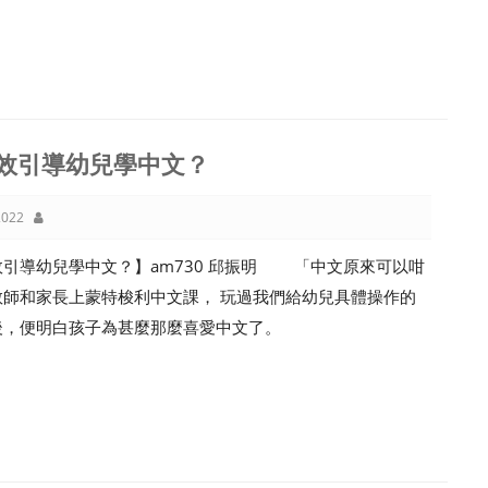
效引導幼兒學中文？
022
效引導幼兒學中文？】am730 邱振明 「中文原來可以咁
教師和家長上蒙特梭利中文課， 玩過我們給幼兒具體操作的
後，便明白孩子為甚麼那麼喜愛中文了。