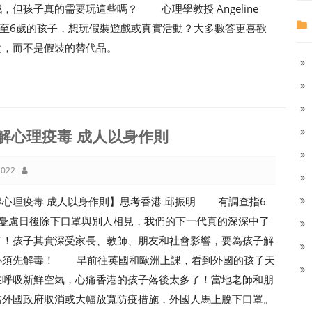
，但孩子真的需要玩這些嗎？ 心理學教授 Angeline
rd 問3至6歲的孩子，想玩假裝遊戲或真實活動？大多數答更喜歡
動，而不是假裝的替代品。
解心理疫毒 成人以身作則
022
解心理疫毒 成人以身作則】思考香港 邱振明 有調查指6
生憂慮日後除下口罩與別人相見，我們的下一代真的深深中了
了！孩子其實深受家長、教師、朋友和社會影響，要為孩子解
必須先解毒！ 早前往英國和歐洲上課，看到外國的孩子天
在呼吸新鮮空氣，心痛香港的孩子落後太多了！當地老師和朋
當外國政府取消或大幅放寬防疫措施，外國人馬上脫下口罩。