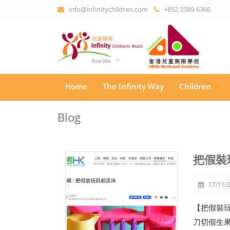
info@infinitychildren.com
+852 3589-6366
Home
The Infinity Way
Children
Blog
把假裝
17/11/2
【把假裝
刀切假生