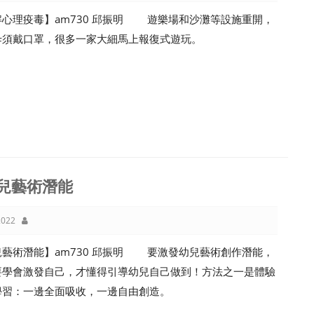
解心理疫毒】am730 邱振明 遊樂場和沙灘等設施重開，
毋須戴口罩，很多一家大細馬上報復式遊玩。
兒藝術潛能
022
兒藝術潛能】am730 邱振明 要激發幼兒藝術創作潛能，
要學會激發自己，才懂得引導幼兒自己做到！方法之一是體驗
學習：一邊全面吸收，一邊自由創造。