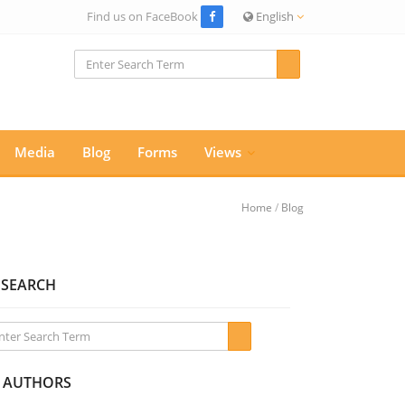
Find us on FaceBook
English
Media
Blog
Forms
Views
Home
/
Blog
SEARCH
AUTHORS