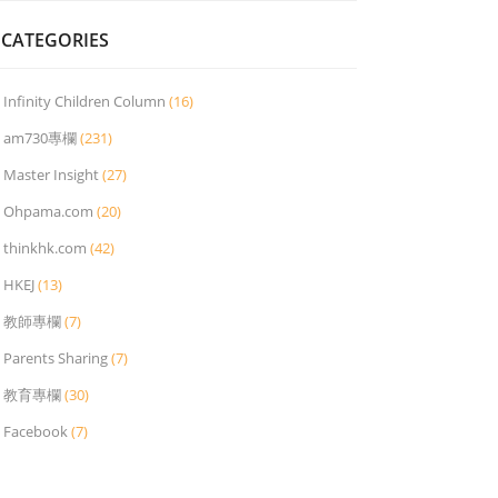
CATEGORIES
Infinity Children Column
(16)
am730專欄
(231)
Master Insight
(27)
Ohpama.com
(20)
thinkhk.com
(42)
HKEJ
(13)
教師專欄
(7)
Parents Sharing
(7)
教育專欄
(30)
Facebook
(7)