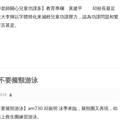
學老師關心兒童功課多】教育專欄 黃建平 邱校長最近
教大李輝以字體簡化來減輕兒童功課壓力，認為功課問題和繁
所言甚是。
不要箍頸游泳
018
要箍頸游泳】am730 邱振明 泳季來臨，箍頸圈又再現，幼
箍上救生圈練習游泳。