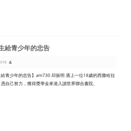
生給青少年的忠告
018
給青少年的忠告】am730 邱振明 遇上一位18歲的西撒哈拉
，憑自己努力，獲得獎學金來港入讀世界聯合書院。