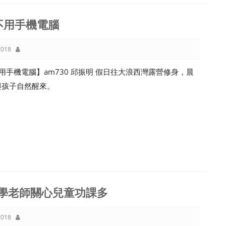
不用手機電腦
018
用手機電腦】am730 邱振明 假日往大浪西灣露營修身，晨
與孩子自然醒來。
學老師關心兒童功課多
018