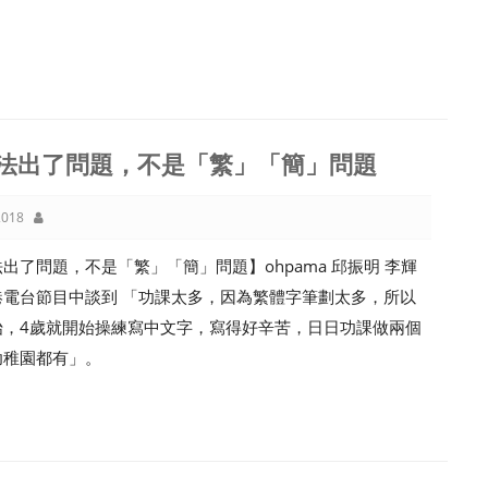
法出了問題，不是「繁」「簡」問題
018
出了問題，不是「繁」「簡」問題】ohpama 邱振明 李輝
港電台節目中談到 「功課太多，因為繁體字筆劃太多，所以
始，4歲就開始操練寫中文字，寫得好辛苦，日日功課做兩個
幼稚園都有」。