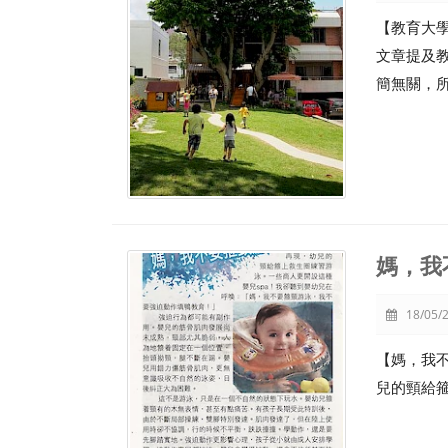
【教育大
文章提及
簡無關，
媽，我
18/05/2
【媽，我不
兒的頸給