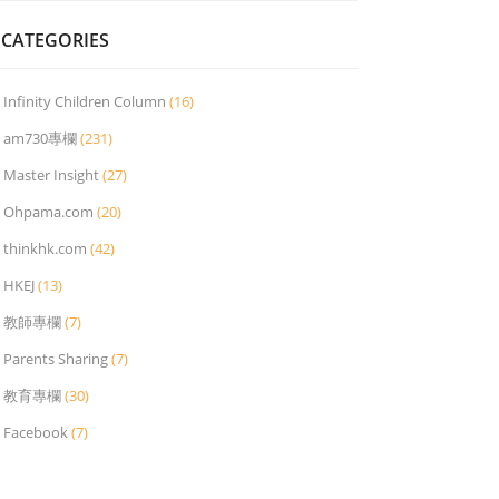
CATEGORIES
Infinity Children Column
(16)
am730專欄
(231)
Master Insight
(27)
Ohpama.com
(20)
thinkhk.com
(42)
HKEJ
(13)
教師專欄
(7)
Parents Sharing
(7)
教育專欄
(30)
Facebook
(7)