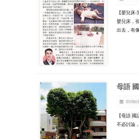
【嬰兒床‧
嬰兒床，
出去，有
母語 國
05/06/2
【母語 國
不必討論