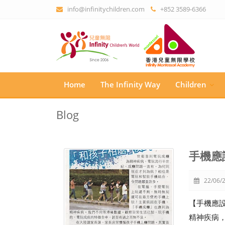
info@infinitychildren.com
+852 3589-6366
Home
The Infinity Way
Children
Blog
手機應
22/06/2
【手機應設
精神疾病