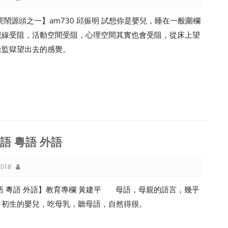
哭鬧源頭之一】am730 邱振明 試想你是嬰兒，睡在一般圍欄
視線受阻，活動空間受阻，心理空間其實也會受阻，從床上望
像監獄望出去的感覺。
語 粵語 外語
018
語 粵語 外語】教育專欄 黃建平 母語，母親的語言，幾乎
，初生的嬰兒，吃母乳，聽母語，自然得很。