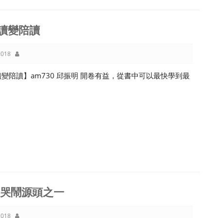
讀變陪讀
018
變陪讀】am730 邱振明 開卷有益，從書中可以最快學到最
。
‧哭鬧源頭之一
018