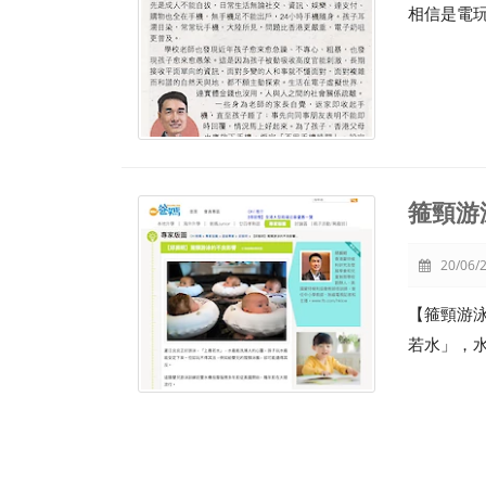
相信是電
箍頸游
20/06/2
【箍頸游泳
若水」，