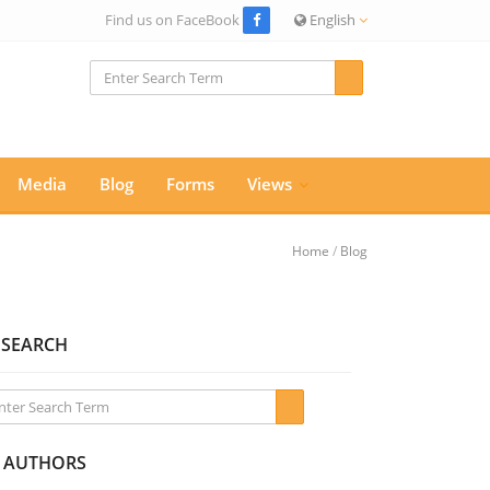
Find us on FaceBook
English
Media
Blog
Forms
Views
Home
/
Blog
SEARCH
AUTHORS