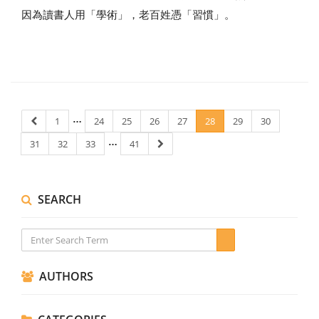
因為讀書人用「學術」，老百姓憑「習慣」。
…
1
24
25
26
27
28
29
30
…
31
32
33
41
SEARCH
AUTHORS