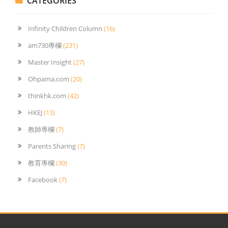
CATEGORIES
Infinity Children Column
(16)
am730專欄
(231)
Master Insight
(27)
Ohpama.com
(20)
thinkhk.com
(42)
HKEJ
(13)
教師專欄
(7)
Parents Sharing
(7)
教育專欄
(30)
Facebook
(7)