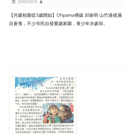
20/09/2018
【共建校園從3歲開始】Ohpama傳媒 邱振明 山竹過後滿
目蒼夷，不少市民自發重建家園，青少年亦參與。