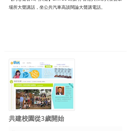
場所大聲講話，坐公共汽車高談闊論大聲講電話。
共建校園從3歲開始