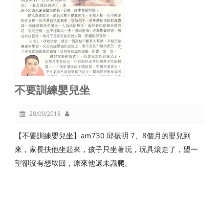
不要訓練嬰兒坐
28/09/2018
【不要訓練嬰兒坐】am730 邱振明 7、8個月的嬰兒到
來，家長扶他坐起來，孩子只坐著玩，玩具滾走了，望一
望卻沒有想取回，原來他還未識爬。