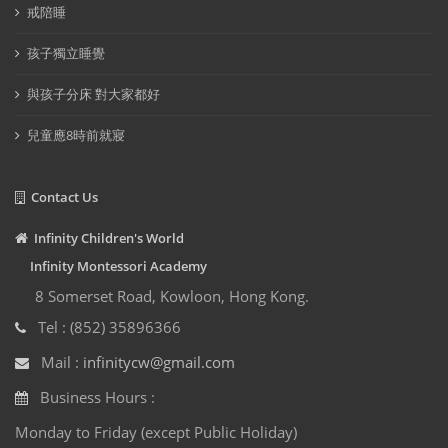
戒陪睡
孩子獨立睡覺
與孩子分床 對大家都好
兒童應8時前就寢
Contact Us
Infinity Children's World
Infinity Montessori Academy
8 Somerset Road, Kowloon, Hong Kong.
Tel : (852) 35896366
Mail :
infinitycw@gmail.com
Business Hours :
Monday to Friday (except Public Holiday)