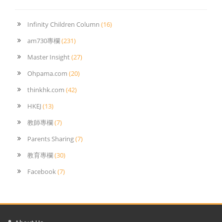
Infinity Children Column
(16)
am730專欄
(231)
Master Insight
(27)
Ohpama.com
(20)
thinkhk.com
(42)
HKEJ
(13)
教師專欄
(7)
Parents Sharing
(7)
教育專欄
(30)
Facebook
(7)