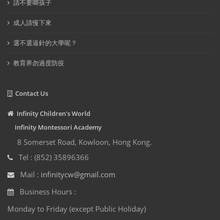
請不要唧孩子
成人請慢下來
選不選逼針的大學呢？
教育界勿過度防疫
Contact Us
Infinity Children's World
Infinity Montessori Academy
8 Somerset Road, Kowloon, Hong Kong.
Tel : (852) 35896366
Mail :
infinitycw@gmail.com
Business Hours :
Monday to Friday (except Public Holiday)