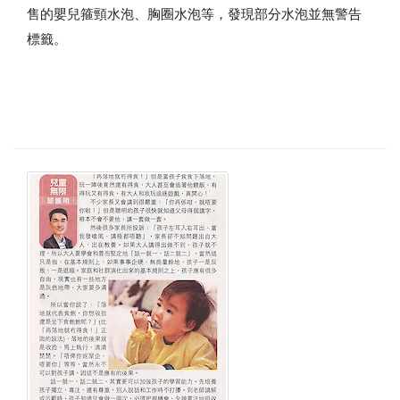
售的嬰兒箍頸水泡、胸圈水泡等，發現部分水泡並無警告
標籤。