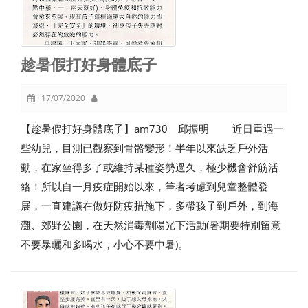
趁暑假打好身體底子
17/07/2020
【趁暑假打好身體底子】am730 邱振明 近日重遇一
些幼兒，目測已觀察到骨骼變形！半年以來缺乏戶外活
動，在家坐得多了或維持某種姿勢過久，極少機會舒筋活
絡！所以自一月疫症開始以來，筆者考慮到兒童整體發
展，一直建議在做好防疫措施下，多帶孩子到戶外，到海
灘、郊野公園，在天然消毒劑陽光下活動(暑期要特別留意
不要暴曬和多喝水，小心不要中暑)。