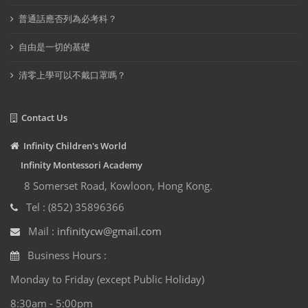
普通話應否列為必考科？
自由是一切的基礎
清零上學可以不戴口罩嗎？
Contact Us
Infinity Children's World
Infinity Montessori Academy
8 Somerset Road, Kowloon, Hong Kong.
Tel : (852) 35896366
Mail :
infinitycw@gmail.com
Business Hours :
Monday to Friday (except Public Holiday)
8:30am - 5:00pm