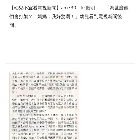
【幼兒不宜看電視新聞】am730 邱振明 「為甚麼他
們會打架？！媽媽，我好驚啊！」幼兒看到電視新聞後
問。