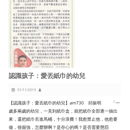
認識孩子：愛丟紙巾的幼兒
01/11/2019
【認識孩子：愛丟紙巾的幼兒】am730 邱振明 「一
歲多兩歲的幼兒，一見到紙巾盒，就把紙巾全部逐一抽出
來，還把紙巾丟進馬桶，十分浪費！我愈禁止他，他愈要
做，很倔強，怎麼辦啊？是存心的嗎？是否需要懲罰