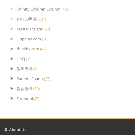
Infinity Children Column
(16)
am730專欄
(231)
Master Insight
(27)
Ohpama.com
(20)
thinkhk.com
(42)
HKEJ
(13)
教師專欄
(7)
Parents Sharing
(7)
教育專欄
(30)
Facebook
(7)
About Us