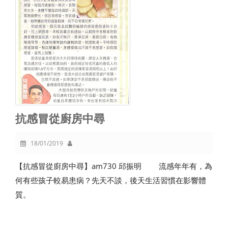
抗感冒從廚房中尋
18/01/2019
【抗感冒從廚房中尋】am730 邱振明 流感年年有，為
何有些孩子較易患病？先天不談，後天生活習慣在影響體
質。