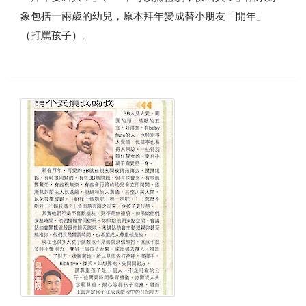
象包括一兩歲的幼兒，原本拜年變成替小朋友「開年」
（打罵孩子）。