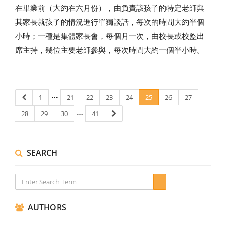
在畢業前（大約在六月份），由負責該孩子的特定老師與
其家長就孩子的情況進行單獨談話，每次的時間大約半個
小時；一種是集體家長會，每個月一次，由校長或校監出
席主持，幾位主要老師參與，每次時間大約一個半小時。
…
1
21
22
23
24
25
26
27
…
28
29
30
41
SEARCH
AUTHORS