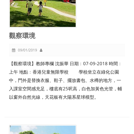
觀察環境
09/01/2019
【觀察環境】教師專欄 沈振華 日期﹕07-09-2018 時間﹕
上午 地點﹕香港兒童無限學校 學校坐立在綠化公園
中，門外是替換衣服、鞋子、擺放書包、水樽的地方，一
入課室空間感充足，樓底有25呎高，白色加黃色光管，輔
以窗外自然光線，天花板有大陽系星球模型。