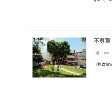
不尊重
23/01/2
《施政報