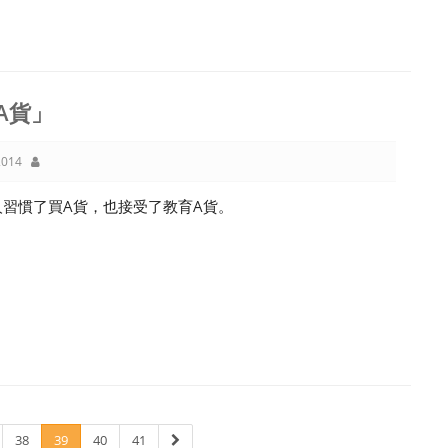
A貨」
014
人習慣了買A貨，也接受了教育A貨。
38
39
40
41