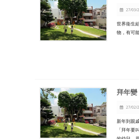
27/03/2
世界衞生組
物，有可
拜年變
27/02/2
新年到親
「拜年要
的幼兒，原