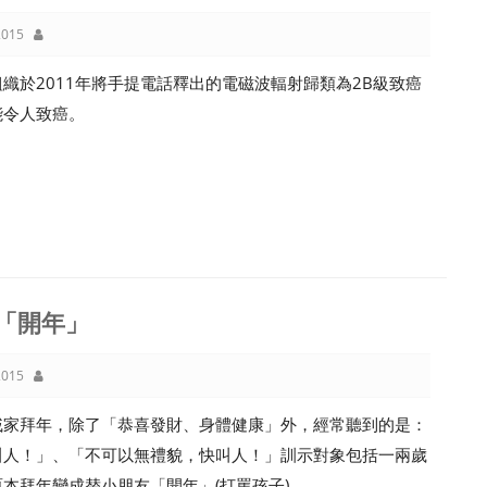
015
織於2011年將手提電話釋出的電磁波輻射歸類為2B級致癌
能令人致癌。
「開年」
015
戚家拜年，除了「恭喜發財、身體健康」外，經常聽到的是：
叫人！」、「不可以無禮貌，快叫人！」訓示對象包括一兩歲
本拜年變成替小朋友「開年」(打罵孩子)。