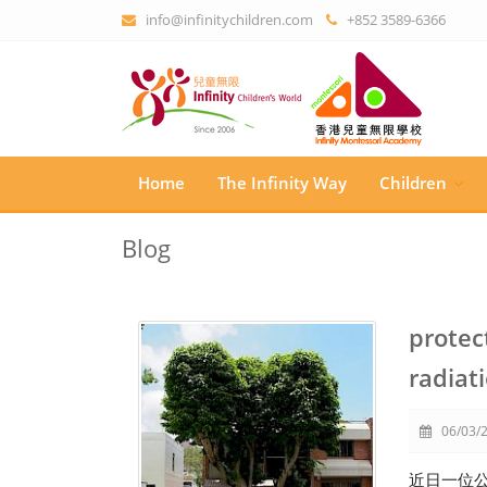
info@infinitychildren.com
+852 3589-6366
Home
The Infinity Way
Children
Blog
protec
radiat
06/03/2
近日一位