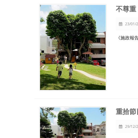
不尊重
23/01/2
《施政報
重拾節
29/12/2