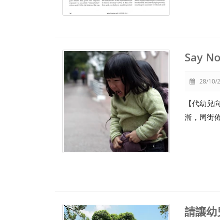
Say No
28/10/2
【代幼兒向H
漸，周街
請讓幼