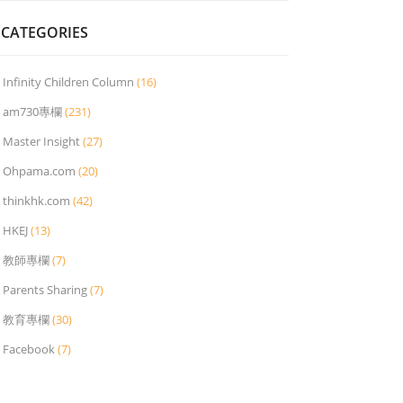
CATEGORIES
Infinity Children Column
(16)
am730專欄
(231)
Master Insight
(27)
Ohpama.com
(20)
thinkhk.com
(42)
HKEJ
(13)
教師專欄
(7)
Parents Sharing
(7)
教育專欄
(30)
Facebook
(7)