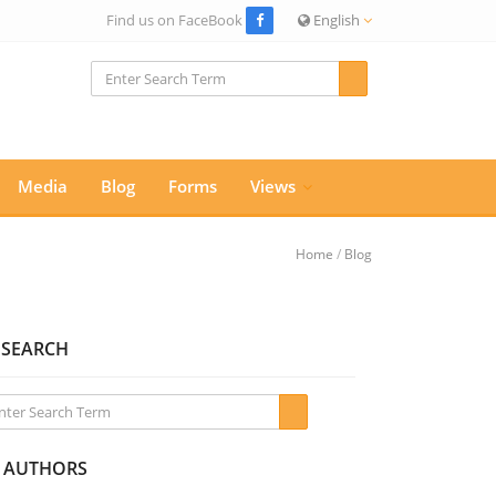
Find us on FaceBook
English
Media
Blog
Forms
Views
Home
/
Blog
SEARCH
AUTHORS