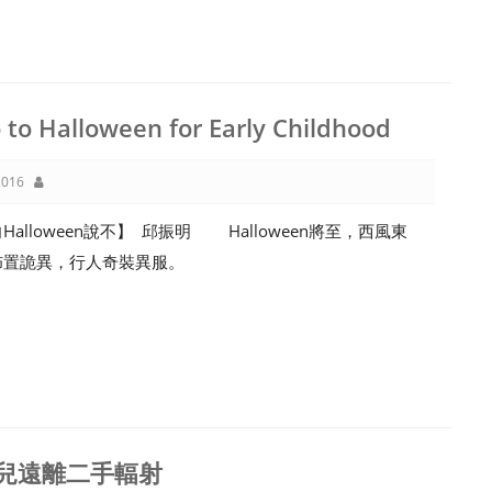
 to Halloween for Early Childhood
016
alloween說不】 邱振明 Halloween將至，西風東
佈置詭異，行人奇裝異服。
兒遠離二手輻射